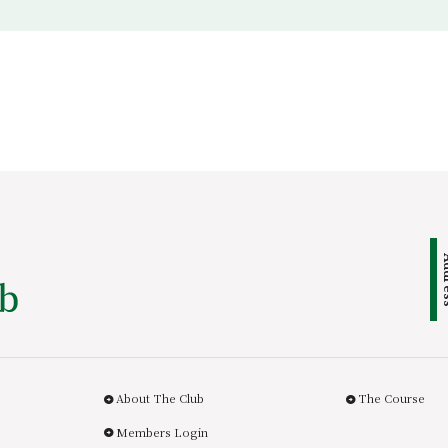
Add
About The Club
The Course
Members Login