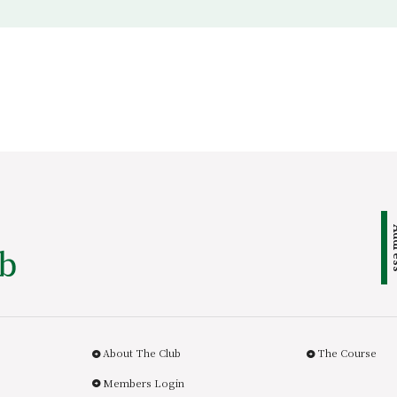
Add
About The Club
The Course
Members Login