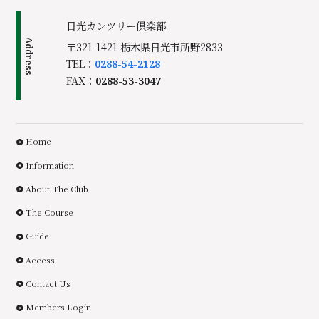
日光カンツリー倶楽部
Address
〒321-1421 栃木県日光市所野2833
TEL：
0288-54-2128
FAX：
0288-53-3047
Home
Information
About The Club
The Course
Guide
Access
Contact Us
Members Login